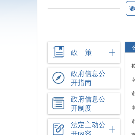
政 策
政府信息公
开指南
政府信息公
开制度
法定主动公
开内容