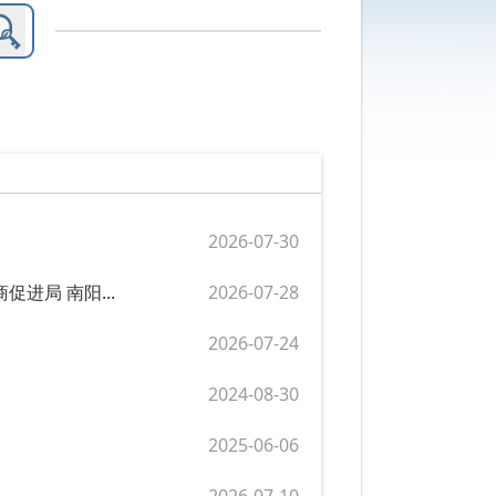
2026-07-30
进局 南阳...
2026-07-28
2026-07-24
2024-08-30
2025-06-06