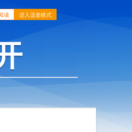
阅读
进入适老模式
开