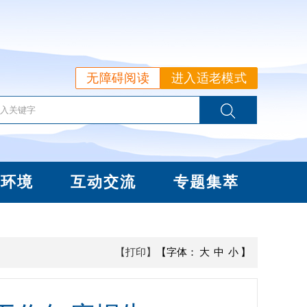
无障碍阅读
进入适老模式
商环境
互动交流
专题集萃
【打印】
【字体：
大
中
小
】