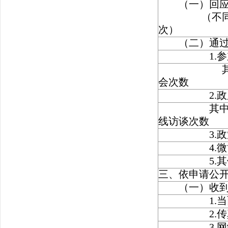
（一）回应公
（不同方式
次）
（二）通过不
1.参加或
其中：主
会次数
2.政府网
其中：主要
线访谈次数
3.政策解
4.微博微
5.其他方
三、依申请公
（一）收到
1.当面
2.传真
3.网络