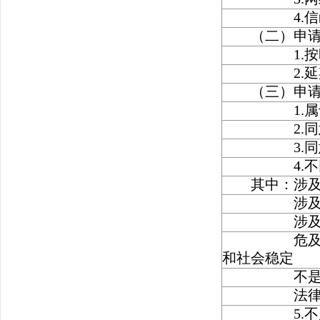
4.信函
（二）申请
1.按时
2.延期
（三）申请
1.属于已
2.同意
3.同意部
4.不同意
其中：涉及
涉及商
涉及个
危及国家安
和社会稳定
不是《条
法律法规
5.不属于