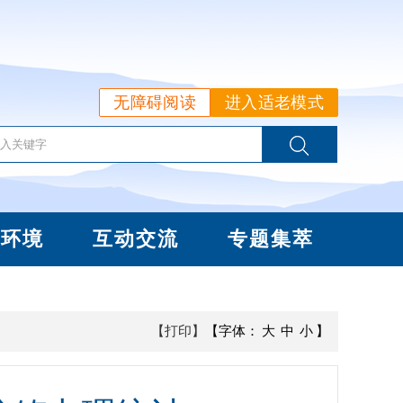
无障碍阅读
进入适老模式
商环境
互动交流
专题集萃
【打印】
【字体：
大
中
小
】