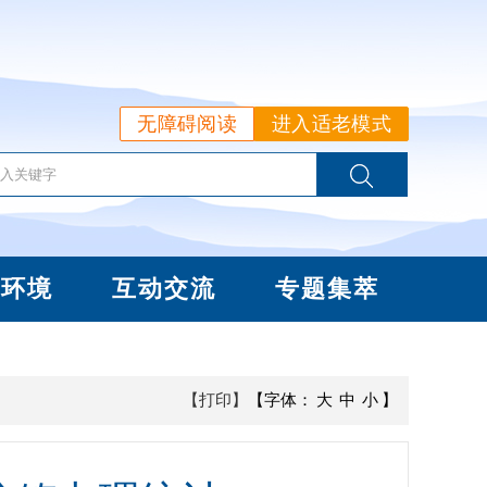
无障碍阅读
进入适老模式
商环境
互动交流
专题集萃
【打印】
【字体：
大
中
小
】