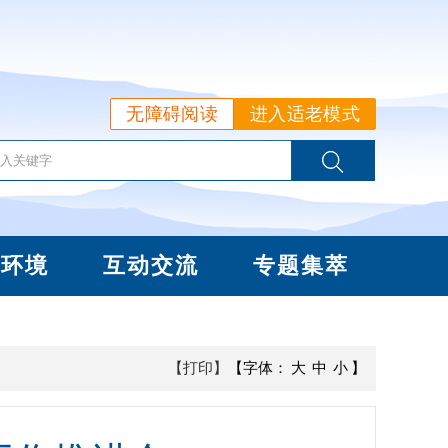
无障碍阅读
进入适老模式
商环境
互动交流
专题集萃
【打印】
【字体：
大
中
小
】