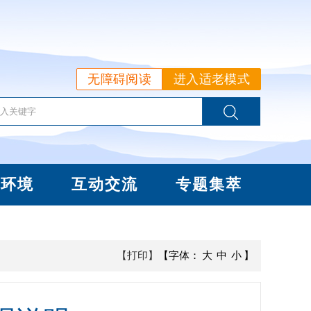
无障碍阅读
进入适老模式
商环境
互动交流
专题集萃
【打印】
【字体：
大
中
小
】