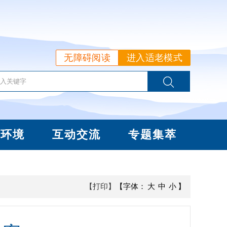
无障碍阅读
进入适老模式
商环境
互动交流
专题集萃
【打印】
【字体：
大
中
小
】