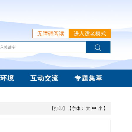
无障碍阅读
进入适老模式
商环境
互动交流
专题集萃
【打印】
【字体：
大
中
小
】