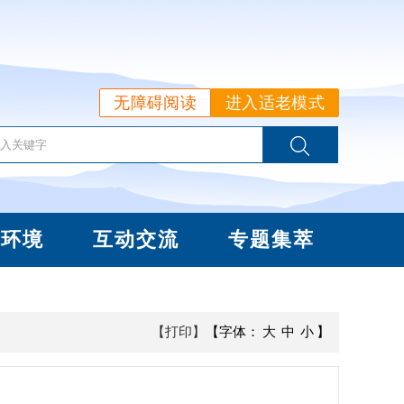
无障碍阅读
进入适老模式
商环境
互动交流
专题集萃
【打印】
【字体：
大
中
小
】