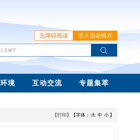
无障碍阅读
进入适老模式
商环境
互动交流
专题集萃
【打印】
【字体：
大
中
小
】